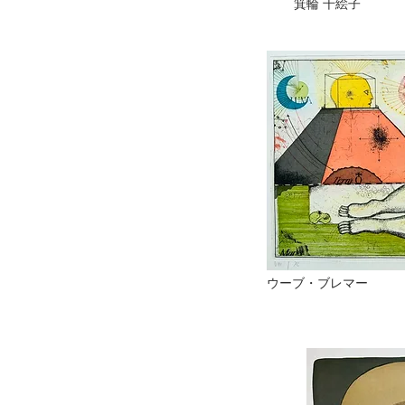
箕輪 千絵子
ウーブ・ブレマー