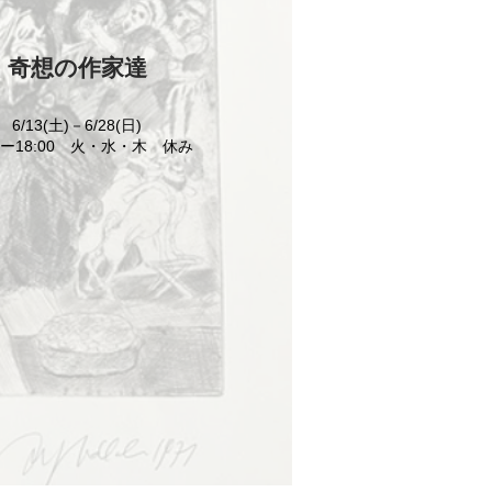
奇想の作家達
6/13(土)－6/28(日)
00ー18:00 火・水・木 休み