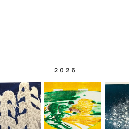
​２０２６