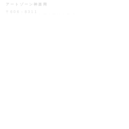
アートゾーン神楽岡
〒606－8311
京都府京都市左京区吉田神楽岡町４
13:00－19:00[火・水・木定休]
Tel＋Fax
075－754－0155
Eーmail
artzone@iris.eonet.ne.jp
​お問い合わせ
お名前
メールアドレス
お問い合わせ内容