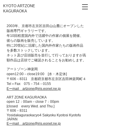
KYOTO ARTZONE
KAGURAOKA
2003年、京都市左京区吉田山山麓にオープンした
版画専門ギャラリーです。
年10回程度国内外で活躍中の作家の個展を開催、
彼らの版画を販売しています。
特に20世紀に活躍した国内外作家たちの版画作品
を多数ストックしています。
ネット及び店頭販売を並行して行っておりますが高
額作品は店頭でご確認されることをお勧めします。
アートゾーン神楽岡
open12:00－close19:00 [水・木定休]
〒606－8311 京都府京都市左京区吉田神楽岡町４
Tel＋Fax 075－754－0155
Eーmail artzone@iris.eonet.ne.jp
ART ZONE KAGURAOKA
open 12：00am－close 7：00pm
[closed every Wed. and Thu.]
〒606－8311
Yosidakaguraokacyo4 Sakyoku Kyotosi Kyotofu
JAPAN
Eーmail artzone@iris.eonet.ne.jp