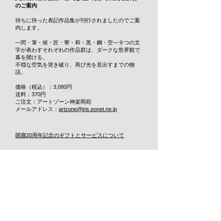
のご案内
待ちに待った表記作品集が刊行されましたのでご案
内します。
―閃・筆・候・匠・華・和・黒・鋼・空―９つの文
字が表わすそれぞれの作品群は、ダークな世界観で
幕を開ける。
不穏な空気を突き破り、再び光を見出すまでの物
語。
価格（税込）：3,080円
送料：370円
ご注文：アートゾーン神楽岡宛
メールアドレス：
artzone@iris.eonet.ne.jp
開廊20周年記念のギフトとサービスについて
アートゾーン神楽岡
〒606－8311
京都府京都市左京区吉田神楽岡町４
13:00－19:00[火・水・木定休]