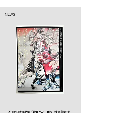
​NEWS
入江明日香作品集「雷鳴と花」刊行（東京美術刊）