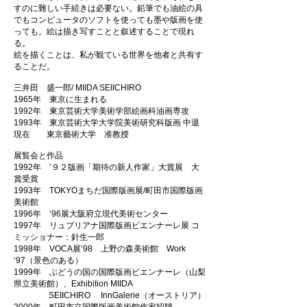
すのに難しい手続きは必要ない。鉛筆でも油絵の具
でもコンピュータのソフトを使っても墨や版画を使
っても。絵は描き写すことと叙述することで現れ
る。
絵を描くことは、私が観ている世界を他者と共有す
ることだ。
三井田 盛一郎/ MIIDA SEIICHIRO
1965年 東京に生まれる
1992年 東京芸術大学美術学部絵画科油画専攻
1993年 東京芸術大学大学院美術研究科版画 中退
現在 東京藝術大学 准教授
展覧会と作品
1992年 ‘９２版画「期待の新人作家」大賞展 大
賞受賞
1993年 TOKYOまちだ国際版画展/町田市国際版画
美術館
1996年 ‘96展大阪府立現代美術センター
1997年 リュブリアナ国際版画ビエンナーレ展 コ
ミッショナー：針生一郎
1998年 VOCA展‘98 上野の森美術館 Work
‘97（景色のある）
1999年 ぶどうの国の国際版画ビエンナーレ（山梨
県立美術館）、Exhibition MIIDA
SEIICHIRO InnGalerie（オーストリア）