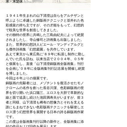
水・木定休
１９４１年生まれの山下清澄は自らをアルチザンと
呼ぶように卓越した銅版画テクニックと並外れた色
彩感覚の持ち主ですが、その才能をもって、幻想的
で耽美な世界を創造してきました。
その独特の世界に共鳴した三島由紀夫によって絶賛
されましたし、寺山修司と詩画集も出版しました。
また、世界的幻想詩人ピエール・マンディアルグと
も傑作詩画集「幻想庭園」を共作しています。
あえて東京から東広島に‘８９年に転居し制作に勤し
んでいた氏を訪ね、以来当店で２００４年、０５年
と個展をし、直後「山下清澄銅版画全版画集」刊行
を企画し’０８年に全版画集刊行記念展を開催し絶賛
を博しました。
今回は６年ぶりの個展です。
銅版画の先駆者には、メゾチントを復活させたモノ
クロームの名作を創った長谷川潔、色彩銅版画の世
界を切り開いた浜口陽三、エロスを大胆で革新的な
線と面で追及し続けた池田満寿夫がいますが、前３
者と同様、山下清澄も稀有の想像力とそれを支える
誰にもまねできない色彩版画テクニックを駆使しエ
ロス漂う幻想世界を展開する日本の誇る銅版画作家
です。
この度は全版画集刊行以降の新作と、全版画集に添
付の作品および旧作を展示します。