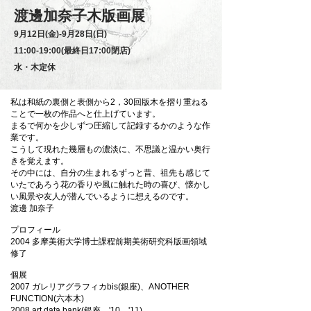
渡邊加奈子木版画展
9月12日(金)‐9月28日(日)
11:00-19:00(最終日17:00閉店)
水・木定休
私は和紙の裏側と表側から2，30回版木を摺り重ねる
ことで一枚の作品へと仕上げています。
まるで何かを少しずつ圧縮して記録するかのような作
業です。
こうして現れた幾層もの濃淡に、不思議と温かい奥行
きを覚えます。
その中には、自分の生まれるずっと昔、祖先も感じて
いたであろう花の香りや風に触れた時の喜び、懐かし
い風景や友人が潜んでいるように想えるのです。
渡邊 加奈子
プロフィール
2004 多摩美術大学博士課程前期美術研究科版画領域
修了
個展
2007 ガレリアグラフィカbis(銀座)、ANOTHER
FUNCTION(六本木)
2008 art data bank(銀座、'10、'11)