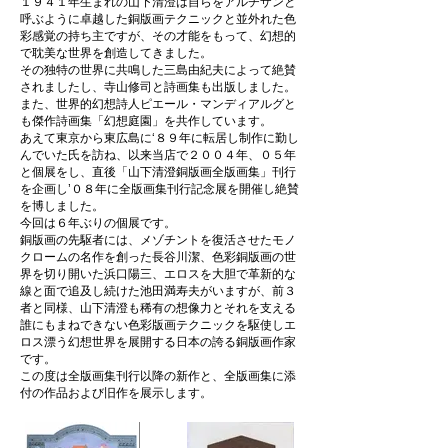
１９４１年生まれの山下清澄は自らをアルチザンと
呼ぶように卓越した銅版画テクニックと並外れた色
彩感覚の持ち主ですが、その才能をもって、幻想的
で耽美な世界を創造してきました。
その独特の世界に共鳴した三島由紀夫によって絶賛
されましたし、寺山修司と詩画集も出版しました。
また、世界的幻想詩人ピエール・マンディアルグと
も傑作詩画集「幻想庭園」を共作しています。
あえて東京から東広島に‘８９年に転居し制作に勤し
んでいた氏を訪ね、以来当店で２００４年、０５年
と個展をし、直後「山下清澄銅版画全版画集」刊行
を企画し’０８年に全版画集刊行記念展を開催し絶賛
を博しました。
今回は６年ぶりの個展です。
銅版画の先駆者には、メゾチントを復活させたモノ
クロームの名作を創った長谷川潔、色彩銅版画の世
界を切り開いた浜口陽三、エロスを大胆で革新的な
線と面で追及し続けた池田満寿夫がいますが、前３
者と同様、山下清澄も稀有の想像力とそれを支える
誰にもまねできない色彩版画テクニックを駆使しエ
ロス漂う幻想世界を展開する日本の誇る銅版画作家
です。
この度は全版画集刊行以降の新作と、全版画集に添
付の作品および旧作を展示します。