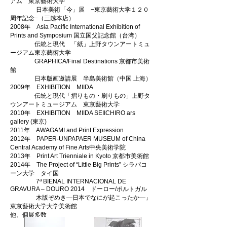
アム 東京藝術大学
日本美術「今」展 −東京藝術大学１２０
周年記念−（三越本店）
2008年 Asia Pacific International Exhibition of
Prints and Symposium 国立国父記念館（台湾）
伝統と現代 「紙」上野タウンアートミュ
ージアム東京藝術大学
GRAPHICA/Final Destinations 京都市美術
館
日本版画邀請展 半島美術館（中国 上海）
2009年 EXHIBITION MIIDA
伝統と現代「摺りもの・刷りもの」上野タ
ウンアートミュージアム 東京藝術大学
2010年 EXHIBITION MIIDA SEIICHIRO ars
gallery (東京)
2011年 AWAGAMI and Print Expression
2012年 PAPER-UNPAPAER MUSEUM of China
Central Academy of Fine Arts中央美術学院
2013年 Print Art Trienniale in Kyoto 京都市美術館
2014年 The Project of “Little Big Prints” シラパコ
ーン大学 タイ国
7ª BIENAL INTERNACIONAL DE
GRAVURA – DOURO 2014 ドーロー/ポルトガル
木版ぞめき―日本でなにが起こったか―」
東京藝術大学大学美術館
他、個展多数