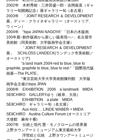
2000年 町田市立国際版画美術館作家招聘
2002年 木村秀樹・三井田盛一郎・吉岡俊直（ギャ
ラリー旬開廊記念）展ギャラリー旬（名古屋）
2003年 「JOINT RESEARCH ＆ DEVELOPMENT
展」ディー・クライネギャラリー（オーストリア、
ウィーン）
2004年 “Ispa JAPAN NAGOYA” 「日本の木版画
100年展−創作版画から新しい版表現へ−」名古屋市
美術館（同美術館、大学版画学会主催）
「JOINT RESEARCH ＆ DEVELOPMENT
展」 SCHLOSS LANDECK(ランデック市美術館／
オーストリア)
“a land mark 2004-red to blue, blue to
graphite, graphite to blue, blue to red-“「国際現代版
画展—The PLATE」
*東京芸術大学大学美術館陳列館 大学版
画学会主催のIspa JPAN
2006年 EXHIBITION 2006 a landmark MIIDA
SEIICHIRO GALLERYゆう（岐阜、大垣）
EXHIBITION a plate MIIDA
SEIICHIRO ギャラリー旬（名古屋）
Aus Holz…. LINDE WABER + MIIDA
SEIICHIRO Austria Culture Forum (オーストリア
大使館 麻布十番)
2007年 伝統と現代 墨・モノクロームの世界展
上野タウンアートミュージアム東京藝術大学
浮世絵と伝統 上野タウンアートミュージ