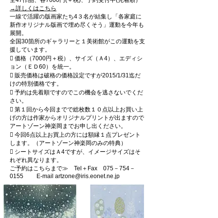
全47作品、各7000円(＋税)、予約受付中(先着順）
→詳しくはこちら
一線で活躍の版画家たち4３名が結集し「各家庭に
新作オリジナル版画で埋め尽くそう」運動を今年も
展開。
全国30箇所のギャラリーと１美術館がこの運動を支
援しています。
 価格（7000円＋税）、サイズ（Ａ4）、エディシ
ョン（ＥＤ60）を統一。
 販売価格は破格の価格設定ですが2015/1/31迄だ
けの特別価格です。
 予約は先着順ですのでこの機会を逃さないでくだ
さい。
 第１回から今回までで総枚数１０点以上お買い上
げの方は作家からオリジナルプリントが出ますので
アートゾーン神楽岡までお申し出ください。
 今回6点以上お買上の方には額縁１点プレゼント
します。（アートゾーン神楽岡のみの特典）
 シートサイズはＡ4ですが、イメージサイズはそ
れぞれ異なります。
ご予約はこちらまで≫ Tel＋Fax 075－754－
0155 E-mail artzone@iris.eonet.ne.jp