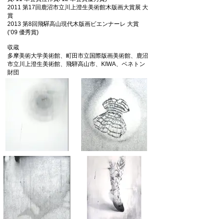
2011 第17回鹿沼市立川上澄生美術館木版画大賞展 大
賞
2013 第8回飛驒高山現代木版画ビエンナーレ 大賞
(‘09 優秀賞)
収蔵
多摩美術大学美術館、町田市立国際版画美術館、鹿沼
市立川上澄生美術館、飛騨高山市、KIWA、ベネトン
財団