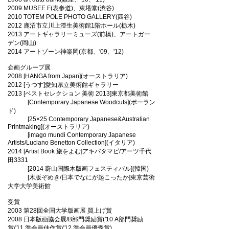
2009 MUSEE F(表参道)、東塔堂(渋谷)
2010 TOTEM POLE PHOTO GALLERY(四谷)
2012 鹿沼市立川上澄生美術館1階ホール(栃木)
2013 アートギャラリーミューズ(前橋)、アートガー
デン(岡山)
2014 アートゾーン神楽岡(京都、'09、'12)
企画グループ展
2008 [HANGA from Japan](オーストラリア)
2012 [うつす]愛知県立美術館ギャラリー
2013 [ベストセレクション 美術 2013]東京都美術館
[Contemporary Japanese Woodcuts](ポーラン
ド)
[25×25 Contemporary Japanese&Australian
Printmaking](オーストラリア)
[imago mundi Contemporary Japanese
Artists/Luciano Benetton Collection](イタリア)
2014 [Artist Book 旅をよむ]アキバタマビ/アーツ千代
田3331
[2014 蔚山国際木版画フェスティバル](韓国)
[木版ぞめき/日本でなにが起こったか]東京芸術
大学大学美術館
受賞
2003 第28回全国大学版画展 買上げ賞
2008 日本版画協会展/B部門奨励賞('10 A部門奨励
賞/'11 準会員佳作賞/'12 準会員優秀賞)