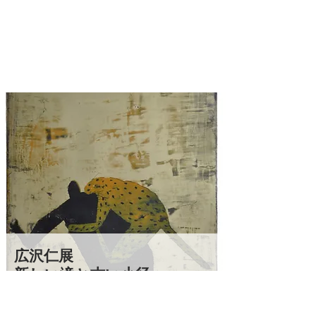
広沢仁展
新しい滝と古い小径
6月20日(金)‐7月6日(日)
11:00-19:00(最終日17:00閉店)