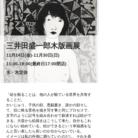
三井田盛一郎木版画展
11月14日(金)‐11月30日(日)
11:00-19:00(最終日17:00閉店)
水・木定休
「絵を観ることは、他の人が観ている世界を共有す
ることだ。
かいじゅう、子供の顔、悪戯書き、誰かの顔そし
て、目に映る景色を描き写す事と同じプロセスで、
文字のように記号を組み合わせて叙述すれば絵がで
きる。大昔から絵描きはこうして来た。自分もこれ
にならい始めている。絵ができるという幸福感をな
んと言い表したら良いのか分からないでいる。
イメージは私の外側に満ちていたのだし、それを表